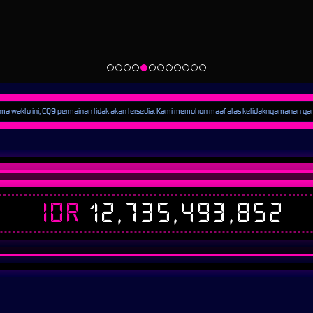
i, CQ9 permainan tidak akan tersedia. Kami memohon maaf atas ketidaknyamanan yang mungkin d
IDR
12,735,493,852