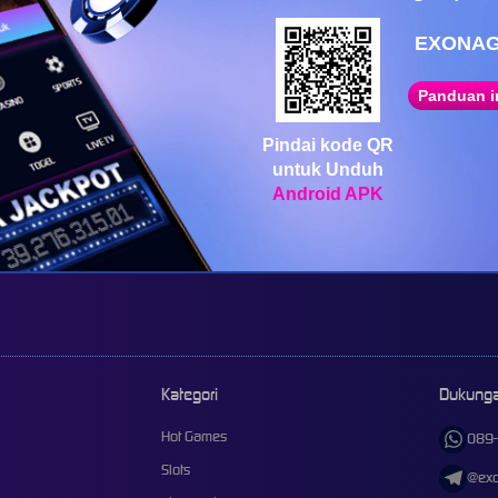
EXONAG
Panduan i
Pindai kode QR
untuk Unduh
Android APK
Kategori
Dukung
Hot Games
089
Slots
@ex