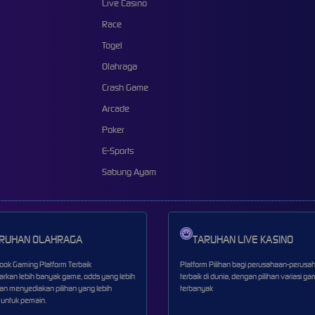
Live Casino
Race
Togel
Olahraga
Crash Game
Arcade
Poker
E-Sports
Sabung Ayam
RUHAN OLAHRAGA
TARUHAN LIVE KASINO
ook Gaming Platform Terbaik
Platform Pilihan bagi perusahaan-perusa
kan lebih banyak game, odds yang lebih
terbaik di dunia, dengan pilihan variasi g
 dan menyediakan pilihan yang lebih
terbanyak
untuk pemain.