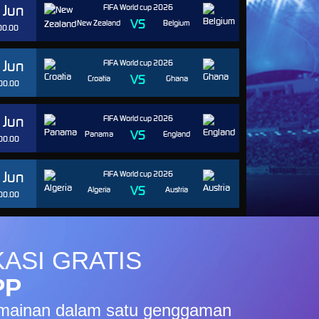
 Jun
FIFA World cup 2026
VS
New Zealand
Belgium
00.00
 Jun
FIFA World cup 2026
VS
Croatia
Ghana
00.00
 Jun
FIFA World cup 2026
VS
Panama
England
00.00
 Jun
FIFA World cup 2026
VS
Algeria
Austria
00.00
ASI GRATIS
PP
rmainan dalam satu genggaman