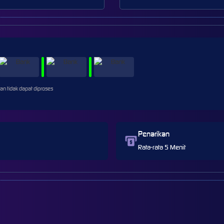
an tidak dapat diproses
Penarikan
Rata-rata 5 Menit