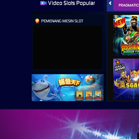
Video Slots Popular
PEMENANG MESIN SLOT