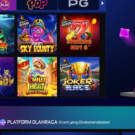
PLATFORM OLAHRAGA-
Event yang Direkomendasikan