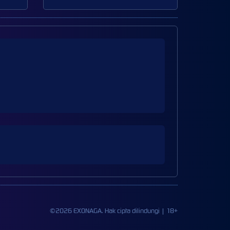
©2026 EXONAGA. Hak cipta dilindungi | 18+