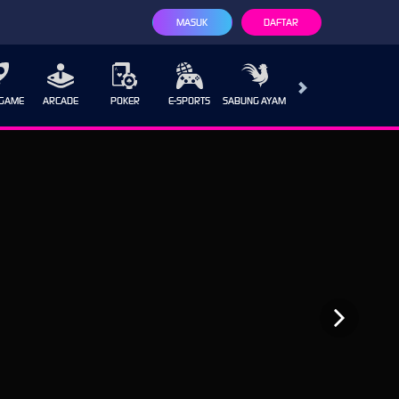
MASUK
DAFTAR
 GAME
ARCADE
POKER
E-SPORTS
SABUNG AYAM
PROMOSI