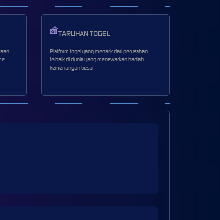
TARUHAN TOGEL
haan
Platform togel yang menarik dari perusahan
ame
terbaik di dunia yang menawarkan hadiah
kemenangan besar