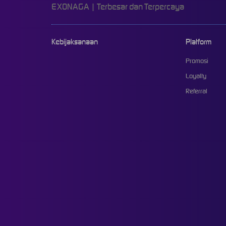
EXONAGA | Terbesar dan Terpercaya
Kebijaksanaan
Platform
Promosi
Loyalty
Referral