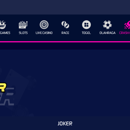
 GAMES
SLOTS
LIVE CASINO
RACE
TOGEL
OLAHRAGA
CRASH
JOKER