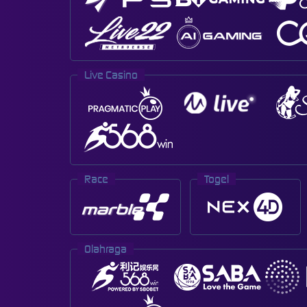
Live Casino
Race
Togel
Olahraga