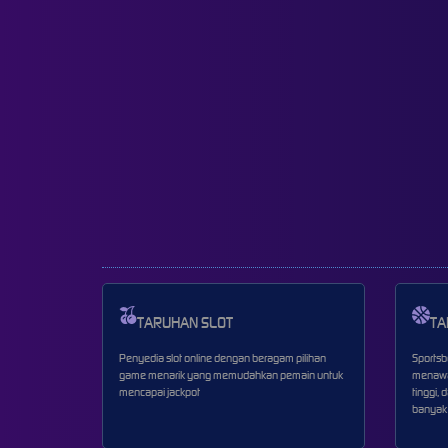
TARUHAN SLOT
TA
Penyedia slot online dengan beragam pilihan
Sportsb
game menarik yang memudahkan pemain untuk
menawar
mencapai jackpot
tinggi,
banyak 